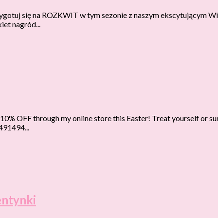
j się na ROZKWIT w tym sezonie z naszym ekscytującym W
et nagród...
% OFF through my online store this Easter! Treat yourself or sur
91494...
entynki