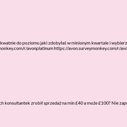
ekwatnie do poziomu jaki zdobyłaś w minionym kwartale i wybier
ymonkey.com/r/avonplatinum https://avon.surveymonkey.com/r/av
 konsultantek zrobił sprzedaż na min £40 a może £100? Nie zapo