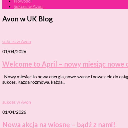
Nowości
Sukces w Avon
Avon w UK
Blog
sukces w Avon
01/04/2026
Welcome to April – nowy miesiąc nowe c
Nowy miesiąc to nowa energia, nowe szanse i nowe cele do osią
sukces. Każda rozmowa, każda...
sukces w Avon
01/04/2026
Nowa akcja na wiosnę – bądź z nami!