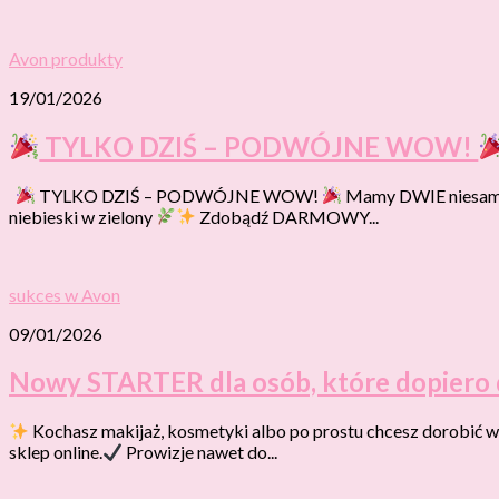
Avon produkty
19/01/2026
TYLKO DZIŚ – PODWÓJNE WOW!
TYLKO DZIŚ – PODWÓJNE WOW!
Mamy DWIE niesamow
niebieski w zielony
Zdobądź DARMOWY...
sukces w Avon
09/01/2026
Nowy STARTER dla osób, które dopiero 
Kochasz makijaż, kosmetyki albo po prostu chcesz dorobić
sklep online.
Prowizje nawet do...