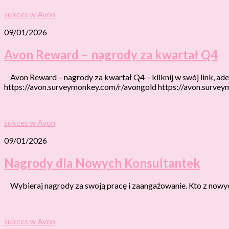
sukces w Avon
09/01/2026
Avon Reward – nagrody za kwartał Q4
Avon Reward – nagrody za kwartał Q4 – kliknij w swój link, ad
https://avon.surveymonkey.com/r/avongold https://avon.surve
sukces w Avon
09/01/2026
Nagrody dla Nowych Konsultantek
Wybieraj nagrody za swoją pracę i zaangażowanie. Kto z nowych
sukces w Avon