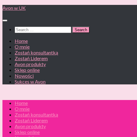
Skip
Avon w UK
to
content
Search
for:
Home
O mnie
Zostań konsultantką
Zostań Liderem
Avon produkty
Sklep online
Nowości
Sukces w Avon
Home
O mnie
Zostań konsultantką
Zostań Liderem
Avon produkty
Sklep online