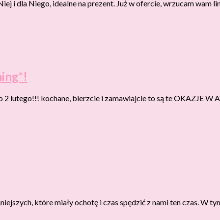
j i dla Niego, idealne na prezent. Już w ofercie, wrzucam wam link
hing*!
 2 lutego!!! kochane, bierzcie i zamawiajcie to są te OKAZJE W A
jniejszych, które miały ochotę i czas spędzić z nami ten czas. W 