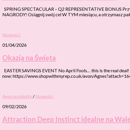
SPRING SPECTACULAR – Q2 REPRESENTATIVE BONUS Przygotu
NAGRODY! Osiągnij swój cel W TYM miesiącu, a otrzymasz paki
Nowości
01/04/2026
Okazja na Święta
EASTER SAVINGS EVENT No April Fools… this is the real deal! 10
now: https://www.shopwithmyrep.co.uk/avon/Agnes?attach=164
Avon produkty
/
Nowości
09/02/2026
Attraction Deep Instinct idealne na Wal