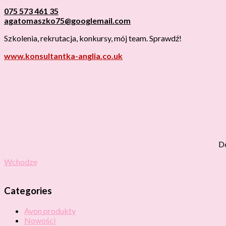
075 573 461 35
agatomaszko75@googlemail.com
Szkolenia, rekrutacja, konkursy, mój team. Sprawdź!
www.konsultantka-anglia.co.uk
Do
Wchodzę
Categories
Avon produkty
Nowości