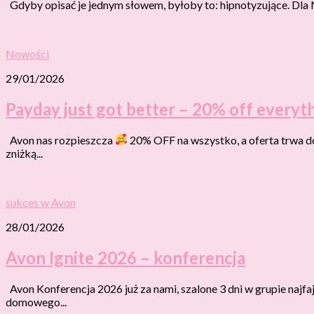
Gdyby opisać je jednym słowem, byłoby to: hipnotyzujące. Dla Nie
Nowości
29/01/2026
Payday just got better – 20% off everyt
Avon nas rozpieszcza
20% OFF na wszystko, a oferta trwa do
zniżką...
sukces w Avon
28/01/2026
Avon Ignite 2026 – konferencja
Avon Konferencja 2026 już za nami, szalone 3 dni w grupie najfa
domowego...