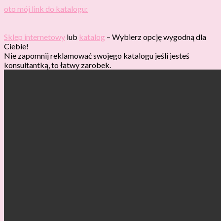
oto mój link do katalogu:
Sklep internetowy
lub
katalog
– Wybierz opcję wygodną dla
Ciebie!
Nie zapomnij reklamować swojego katalogu jeśli jesteś
konsultantką, to łatwy zarobek.