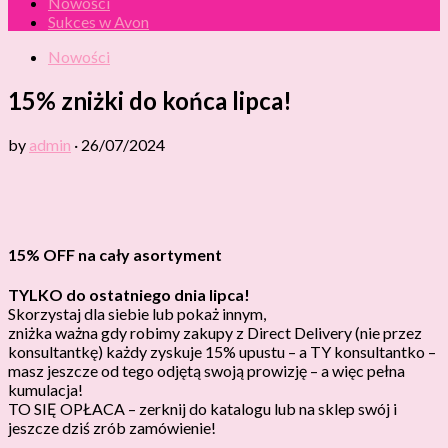
Nowości
Sukces w Avon
Nowości
15% zniżki do końca lipca!
by
admin
·
26/07/2024
15% OFF na cały asortyment
TYLKO do ostatniego dnia lipca!
Skorzystaj dla siebie lub pokaż innym,
zniżka ważna gdy robimy zakupy z Direct Delivery (nie przez
konsultantkę) każdy zyskuje 15% upustu – a TY konsultantko –
masz jeszcze od tego odjętą swoją prowizję – a więc pełna
kumulacja!
TO SIĘ OPŁACA – zerknij do katalogu lub na sklep swój i
jeszcze dziś zrób zamówienie!