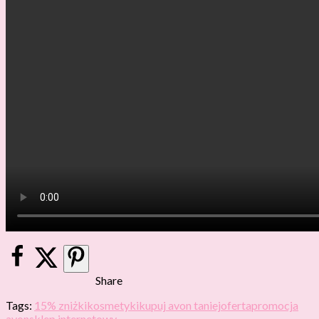
Share
Tags:
15% zniżki
kosmetyki
kupuj avon taniej
oferta
promocja
avon
sklep internetowy