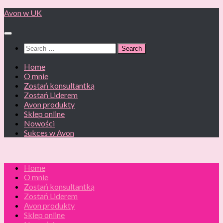
Skip
Avon w UK
to
content
Search
for:
Home
O mnie
Zostań konsultantką
Zostań Liderem
Avon produkty
Sklep online
Nowości
Sukces w Avon
Home
O mnie
Zostań konsultantką
Zostań Liderem
Avon produkty
Sklep online