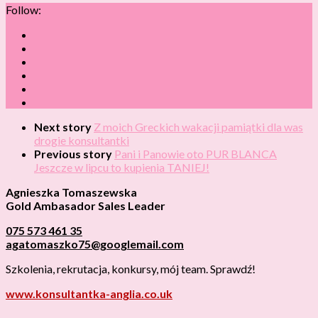
Follow:
Next story
Z moich Greckich wakacji pamiątki dla was
drogie konsultantki
Previous story
Pani i Panowie oto PUR BLANCA
Jeszcze w lipcu to kupienia TANIEJ!
Agnieszka Tomaszewska
Gold Ambasador Sales Leader
075 573 461 35
agatomaszko75@googlemail.com
Szkolenia, rekrutacja, konkursy, mój team. Sprawdź!
www.konsultantka-anglia.co.uk