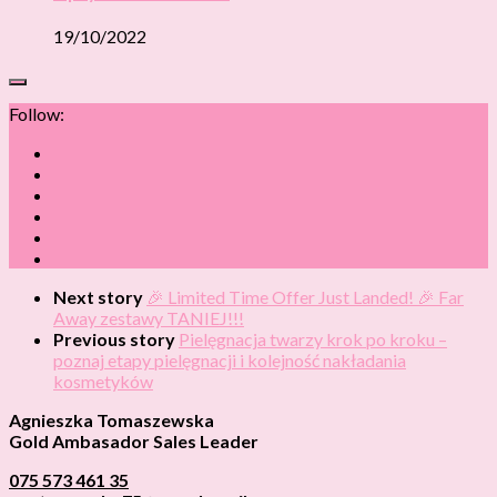
19/10/2022
Follow:
Next story
🎉 Limited Time Offer Just Landed! 🎉 Far
Away zestawy TANIEJ!!!
Previous story
Pielęgnacja twarzy krok po kroku –
poznaj etapy pielęgnacji i kolejność nakładania
kosmetyków
Agnieszka Tomaszewska
Gold Ambasador Sales Leader
075 573 461 35