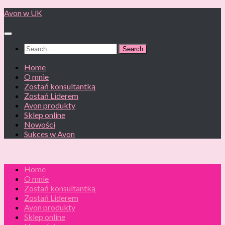
Skip
Avon w UK
to
content
Search
for:
Home
O mnie
Zostań konsultantką
Zostań Liderem
Avon produkty
Sklep online
Nowości
Sukces w Avon
Home
O mnie
Zostań konsultantką
Zostań Liderem
Avon produkty
Sklep online