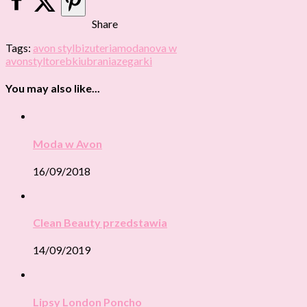
Share
Tags:
avon styl
bizuteria
moda
nova w
avon
styl
torebki
ubrania
zegarki
You may also like...
Moda w Avon
16/09/2018
Clean Beauty przedstawia
14/09/2019
Lipsy London Poncho