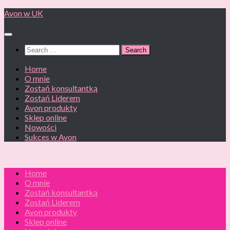
Skip
Avon w UK
to
content
Search
for:
Home
O mnie
Zostań konsultantką
Zostań Liderem
Avon produkty
Sklep online
Nowości
Sukces w Avon
Home
O mnie
Zostań konsultantką
Zostań Liderem
Avon produkty
Sklep online