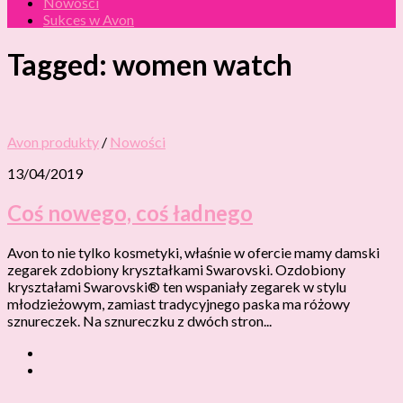
Nowości
Sukces w Avon
Tagged:
women watch
Avon produkty
/
Nowości
13/04/2019
Coś nowego, coś ładnego
Avon to nie tylko kosmetyki, właśnie w ofercie mamy damski
zegarek zdobiony kryształkami Swarovski. Ozdobiony
kryształami Swarovski® ten wspaniały zegarek w stylu
młodzieżowym, zamiast tradycyjnego paska ma różowy
sznureczek. Na sznureczku z dwóch stron...