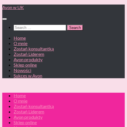
Skip
Avon w UK
to
content
Search
for:
Home
O mnie
Zostań konsultantką
Zostań Liderem
Avon produkty
Sklep online
Nowości
Sukces w Avon
Home
O mnie
Zostań konsultantką
Zostań Liderem
Avon produkty
Sklep online