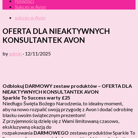
Nowości
Sukces w Avon
sukces w Avon
OFERTA DLA NIEAKTYWNYCH
KONSULTANTEK AVON
by
admin
·
12/11/2025
Odblokuj DARMOWY zestaw produktów – OFERTA DLA
NIEAKTYWNYCH KONSULTANTEK AVON
Sparkle To Success warty £25
Niedługo Święta Bożego Narodzenia, to idealny moment,
aby na nowo rozpalić swoją przygodę z Avon i dodać odrobinę
blasku swoim świątecznym prezentom!
Z przyjemnością dzielę się z Wami limitowaną czasowo,
ekskluzywną okazją do
rozpakowania
DARMOWEGO
zestawu produktów Sparkle To