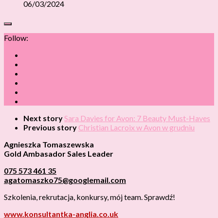
06/03/2024
Follow:
Next story
Sara Davies for Avon: 7 Beauty Must-Haves
Previous story
Christian Lacroix w Avon w grudniu
Agnieszka Tomaszewska
Gold Ambasador Sales Leader
075 573 461 35
agatomaszko75@googlemail.com
Szkolenia, rekrutacja, konkursy, mój team. Sprawdź!
www.konsultantka-anglia.co.uk