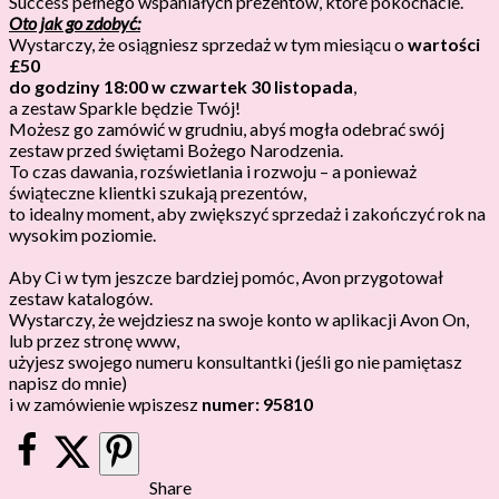
Success pełnego wspaniałych prezentów, które pokochacie.
Oto jak go zdobyć:
Wystarczy, że osiągniesz sprzedaż w tym miesiącu o
wartości
£50
do godziny 18:00 w czwartek 30 listopada
,
a zestaw Sparkle będzie Twój!
Możesz go zamówić w grudniu, abyś mogła odebrać swój
zestaw przed świętami Bożego Narodzenia.
To czas dawania, rozświetlania i rozwoju – a ponieważ
świąteczne klientki szukają prezentów,
to idealny moment, aby zwiększyć sprzedaż i zakończyć rok na
wysokim poziomie.
Aby Ci w tym jeszcze bardziej pomóc, Avon przygotował
zestaw katalogów.
Wystarczy, że wejdziesz na swoje konto w aplikacji Avon On,
lub przez stronę www,
użyjesz swojego numeru konsultantki (jeśli go nie pamiętasz
napisz do mnie)
i w zamówienie wpiszesz
numer: 95810
Share